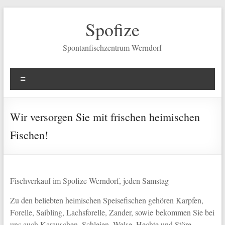
Zum
Inhalt
Spofize
springen
Spontanfischzentrum Werndorf
Menü
Wir versorgen Sie mit frischen heimischen
Fischen!
Fischverkauf im Spofize Werndorf, jeden Samstag
Zu den beliebten heimischen Speisefischen gehören Karpfen,
Forelle, Saibling, Lachsforelle, Zander, sowie bekommen Sie bei
uns auch Karauschen, Schleien, Welse, Hechte und Störe.